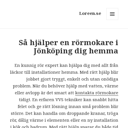
Loreen.se
MENY
OCH
WIDGETS
Så hjälper en rörmokare i
Jönköping dig hemma
En kunnig rör expert kan hjälpa dig med allt från
läckor till installationer hemma. Med rätt hjälp blir
jobbet gjort tryggt, enkelt och utan onödiga
problem. När du behöver hjälp med vatten, värme
eller avlopp är det smart att
kontakta rörmokare
tidigt. En erfaren VVS tekniker kan snabbt hitta
felet och ge rätt lösning innan små problem blir
större. Det kan handla om droppande kranar, tröga
rör, dålig värme i elementen eller en ny installation
i kök och badrum. Med rätt hjälp sparar du både tid