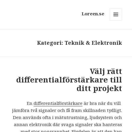
Loreen.se
MENY
OCH
WIDGETS
Kategori: Teknik & Elektronik
Välj rätt
differentialförstärkare till
ditt projekt
differentialförstärkare
är bra när du vill
En
jämföra två signaler och få fram skillnaden tydligt.
Den används ofta i mätutrustning, ljudsystem och
annan elektronik där svaga signaler ska hanteras
med stor noggrannhet. Fördelen är att den kan