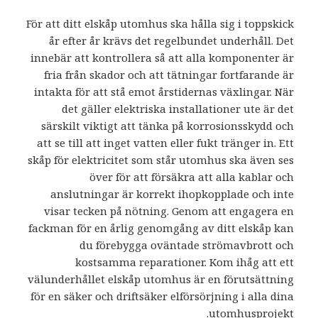
För att ditt elskåp utomhus ska hålla sig i toppskick
år efter år krävs det regelbundet underhåll. Det
innebär att kontrollera så att alla komponenter är
fria från skador och att tätningar fortfarande är
intakta för att stå emot årstidernas växlingar. När
det gäller elektriska installationer ute är det
särskilt viktigt att tänka på korrosionsskydd och
att se till att inget vatten eller fukt tränger in. Ett
skåp för elektricitet som står utomhus ska även ses
över för att försäkra att alla kablar och
anslutningar är korrekt ihopkopplade och inte
visar tecken på nötning. Genom att engagera en
fackman för en årlig genomgång av ditt elskåp kan
du förebygga oväntade strömavbrott och
kostsamma reparationer. Kom ihåg att ett
välunderhållet elskåp utomhus är en förutsättning
för en säker och driftsäker elförsörjning i alla dina
utomhusprojekt.